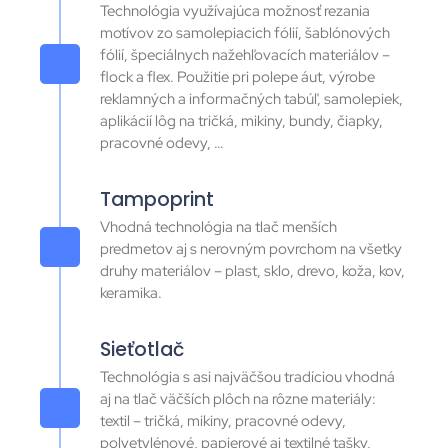
Technológia využívajúca možnosť rezania
motívov zo samolepiacich fólií, šablónových
fólií, špeciálnych nažehľovacích materiálov –
flock a flex. Použitie pri polepe áut, výrobe
reklamných a informačných tabúľ, samolepiek,
aplikácií lôg na tričká, mikiny, bundy, čiapky,
pracovné odevy, …
Tampoprint
Vhodná technológia na tlač menších
predmetov aj s nerovným povrchom na všetky
druhy materiálov – plast, sklo, drevo, koža, kov,
keramika.
Sieťotlač
Technológia s asi najväčšou tradíciou vhodná
aj na tlač väčších plôch na rôzne materiály:
textil – tričká, mikiny, pracovné odevy,
polyetylénové, papierové aj textilné tašky,