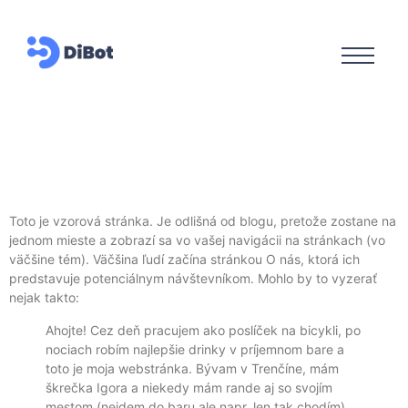
Toto je vzorová stránka. Je odlišná od blogu, pretože zostane na
jednom mieste a zobrazí sa vo vašej navigácii na stránkach (vo
väčšine tém). Väčšina ľudí začína stránkou O nás, ktorá ich
predstavuje potenciálnym návštevníkom. Mohlo by to vyzerať
nejak takto:
Ahojte! Cez deň pracujem ako poslíček na bicykli, po
nociach robím najlepšie drinky v príjemnom bare a
toto je moja webstránka. Bývam v Trenčíne, mám
škrečka Igora a niekedy mám rande aj so svojím
mestom (nejdem do baru ale napr. len tak chodím).