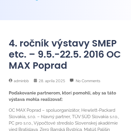
4. ročník výstavy SMEP
etc. – 9.5.-22.5. 2016 OC
MAX Poprad
adminbb
28. apríla 2025
No Comments
Poďakovanie partnerom, ktorí pomohli, aby sa táto
výstava mohla realizovať:
OC MAX Poprad – spoluorganizátor, Hewlett-Packard
Slovakia, s.r.o. – hlavný partner, TÜV SÜD Slovakia s.r.o.,
PC pro s.r.o., Výpočtové stredislo Slovenskej akadémie
vied Bratislava, Zero Banská Bystrica, Matúš Pališin