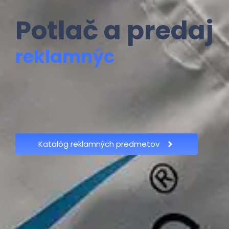
Potlač a predaj
r
e
k
l
a
m
n
ý
c
h
p
r
e
Katalóg reklamných predmetov